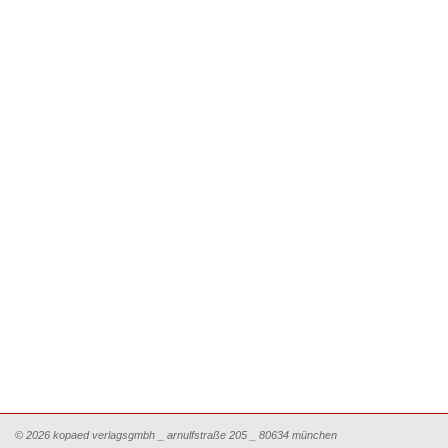
© 2026 kopaed verlagsgmbh _ arnulfstraße 205 _ 80634 münchen