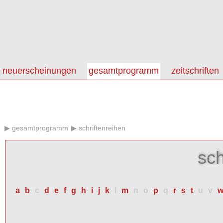
neuerscheinungen
gesamtprogramm
zeitschriften
gesamtprogramm
schriftenreihen
sch
a
b
c
d
e
f
g
h
i
j
k
l
m
n
o
p
q
r
s
t
u
v