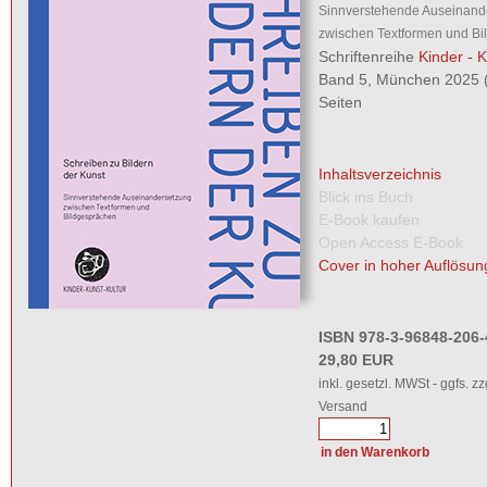
Sinnverstehende Auseinand
zwischen Textformen und Bi
Schriftenreihe
Kinder - K
Band 5, München 2025 (
Seiten
Inhaltsverzeichnis
Blick ins Buch
E-Book kaufen
Open Access E-Book
Cover in hoher Auflösun
ISBN 978-3-96848-206-
29,80 EUR
inkl. gesetzl. MWSt - ggfs. zz
Versand