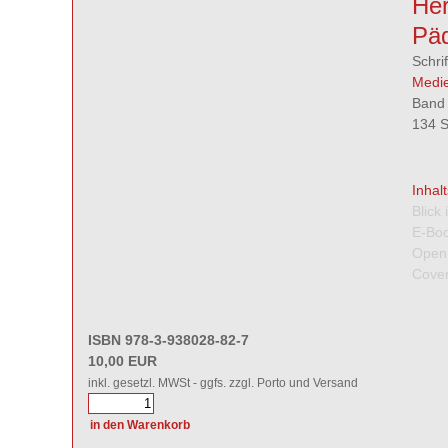
Her
Pä
Schri
Medi
Band 
134 S
Inhal
Blick
E-Boo
Open
Cover
ISBN 978-3-938028-82-7
10,00 EUR
inkl. gesetzl. MWSt - ggfs. zzgl. Porto und Versand