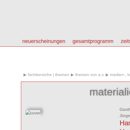
neuerscheinungen
gesamtprogramm
zeit
fachbereiche | themen
themen von a-z
medien-, ku
material
Günt
Jürge
Han