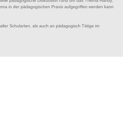
aktuelle pädagogische Diskussion rund um das Thema Handy,
ema in der pädagogischen Praxis aufgegriffen werden kann
aller Schularten, als auch an pädagogisch Tätige im