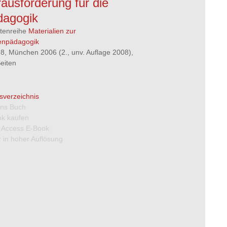
ausforderung für die
dagogik
ftenreihe
Materialien zur
enpädagogik
8, München 2006 (2., unv. Auflage 2008),
eiten
tsverzeichnis
 ins Buch
k kaufen
 Access E-Book
 in hoher Auflösung