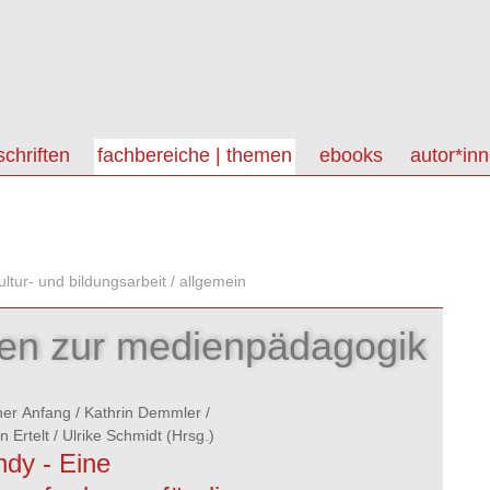
schriften
fachbereiche | themen
ebooks
autor*in
ltur- und bildungsarbeit / allgemein
ien zur medienpädagogik
her Anfang
/
Kathrin Demmler
/
n Ertelt
/
Ulrike Schmidt
(Hrsg.)
dy - Eine