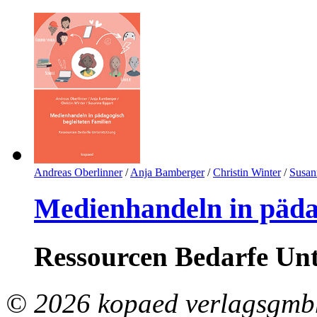
Andreas Oberlinner
/
Anja Bamberger
/
Christin Winter
/
Susan
Medienhandeln in pädag
Ressourcen Bedarfe Un
© 2026 kopaed verlagsgmbh