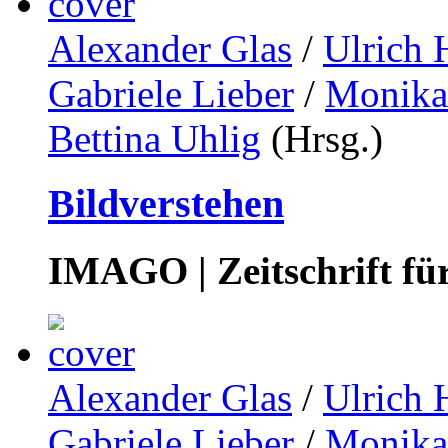
Alexander Glas
/
Ulrich 
Gabriele Lieber
/
Monika
Bettina Uhlig
(Hrsg.)
Bildverstehen
IMAGO | Zeitschrift f
Alexander Glas
/
Ulrich 
Gabriele Lieber
/
Monika