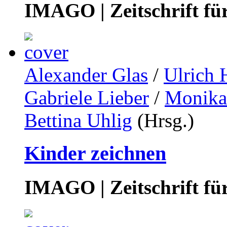
IMAGO | Zeitschrift f
Alexander Glas
/
Ulrich 
Gabriele Lieber
/
Monika
Bettina Uhlig
(Hrsg.)
Kinder zeichnen
IMAGO | Zeitschrift f