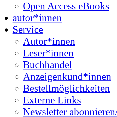
Open Access eBooks
autor*innen
Service
Autor*innen
Leser*innen
Buchhandel
Anzeigenkund*innen
Bestellmöglichkeiten
Externe Links
Newsletter abonnieren