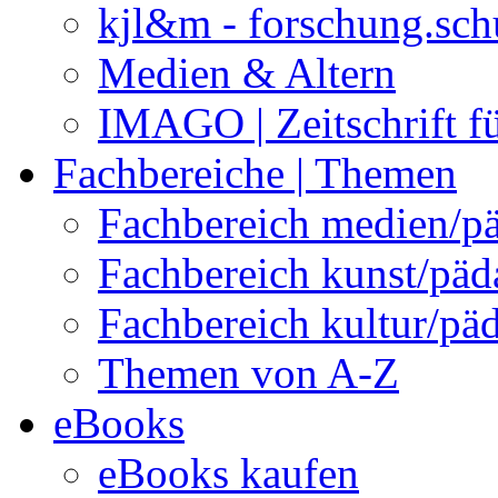
kjl&m - forschung.sch
Medien & Altern
IMAGO | Zeitschrift f
Fachbereiche | Themen
Fachbereich medien/p
Fachbereich kunst/pä
Fachbereich kultur/pä
Themen von A-Z
eBooks
eBooks kaufen