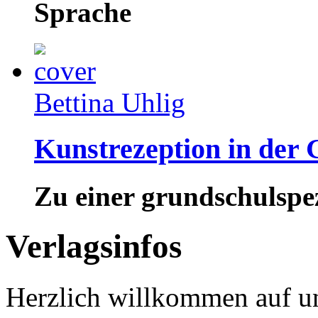
Sprache
Bettina Uhlig
Kunstrezeption in der
Zu einer grundschulspe
Verlagsinfos
Herzlich willkommen auf un