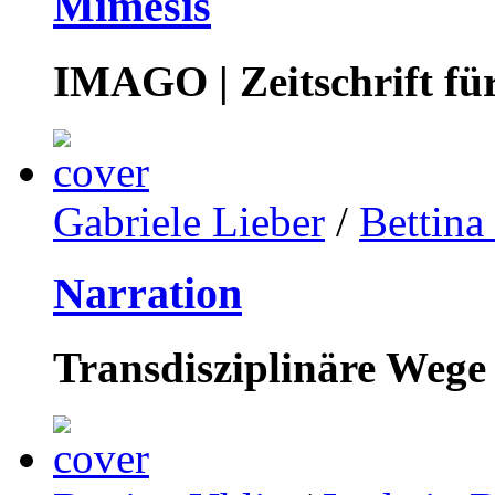
Mimesis
IMAGO | Zeitschrift f
Gabriele Lieber
/
Bettina
Narration
Transdisziplinäre Wege