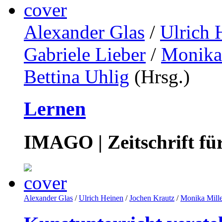
Alexander Glas
/
Ulrich 
Gabriele Lieber
/
Monika
Bettina Uhlig
(Hrsg.)
Lernen
IMAGO | Zeitschrift f
Alexander Glas
/
Ulrich Heinen
/
Jochen Krautz
/
Monika Mille