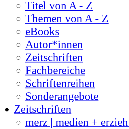
Titel von A - Z
Themen von A - Z
eBooks
Autor*innen
Zeitschriften
Fachbereiche
Schriftenreihen
Sonderangebote
Zeitschriften
merz | medien + erzie