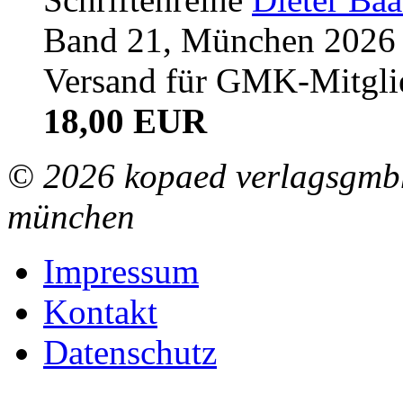
Band 21, München 2026 (
Versand für GMK-Mitgli
18,00 EUR
© 2026 kopaed verlagsgmbh
münchen
Impressum
Kontakt
Datenschutz