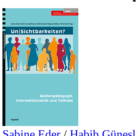
Sabine Eder
/
Habib Güneşl