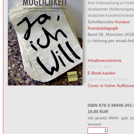
Eine Untersuchung zu Funkt
strukturierter Studieneinga
deutschen Kunsthochschule
Schriftenreihe
Kontext
Kunstpädagogik
Band 55, München 2026,
(+ Anhang per email-Anf
Inhaltsverzeichnis
Blick ins Buch
E-Book kaufen
Open Access E-Book
Cover in hoher Auflösun
ISBN 978-3-96848-201-
18,80 EUR
inkl. gesetzl. MWSt - ggfs. zz
Versand