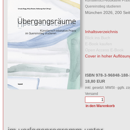
Künstlerisch-edukative Praxi
Quereinstieg studieren
München 2026, 200 Sei
Inhaltsverzeichnis
Blick ins Buch
E-Book kaufen
Open Access E-Book
Cover in hoher Auflösun
ISBN 978-3-96848-188-
18,80 EUR
inkl. gesetzl. MWSt - ggfs. zz
Versand