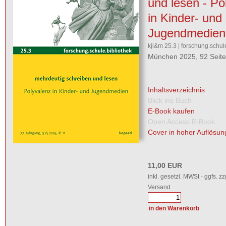
und lesen - Po
in Kinder- und
Jugendmedien
kjl&m 25.3 | forschung.schul
München 2025, 92 Seit
Inhaltsverzeichnis
Blick ins Buch
E-Book kaufen
Open Access E-Book
Cover in hoher Auflösun
11,00 EUR
inkl. gesetzl. MWSt - ggfs. zz
Versand