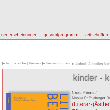
neuerscheinungen
gesamtprogramm
zeitschriften
fachbereiche | themen
themen von a-z
ãsthetik â medien â 
kinder - k
Nicola Mitterer
/
Monika Raffelsberger-R
(Literar-)Ästhe