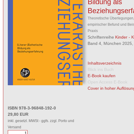
Bildung als
Beziehungserf
Theoretische Überlegungen,
empirischer Befund und Beis
Praxis
Schriftenreihe
Kinder - K
Band 4, München 2025, 
Inhaltsverzeichnis
Blick ins Buch
E-Book kaufen
Open Access E-Book
Cover in hoher Auflösun
ISBN 978-3-96848-192-0
29,80 EUR
inkl. gesetzl. MWSt - ggfs. zzgl. Porto und
Versand