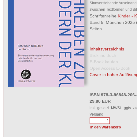
Sinnverstehende Auseinand
zwischen Textformen und Bi
Schriftenreihe
Kinder - K
Band 5, München 2025 (
Seiten
Inhaltsverzeichnis
Blick ins Buch
E-Book kaufen
Open Access E-Book
Cover in hoher Auflösun
ISBN 978-3-96848-206-
29,80 EUR
inkl. gesetzl. MWSt - ggfs. zz
Versand