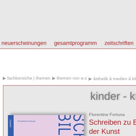
neuerscheinungen
gesamtprogramm
zeitschriften
fachbereiche | themen
themen von a-z
ãsthetik â medien â 
kinder - k
Florentine Fortuna
Schreiben zu B
der Kunst