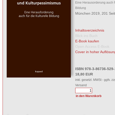
Eine Herausorderung auch fü
Bildung
München 2019, 201 Sei
Inhaltsverzeichnis
Blick ins Buch
E-Book kaufen
Open Access E-Book
Cover in hoher Auflösun
ISBN 978-3-86736-529-
18,80 EUR
inkl. gesetzl. MWSt - ggfs. zz
Versand