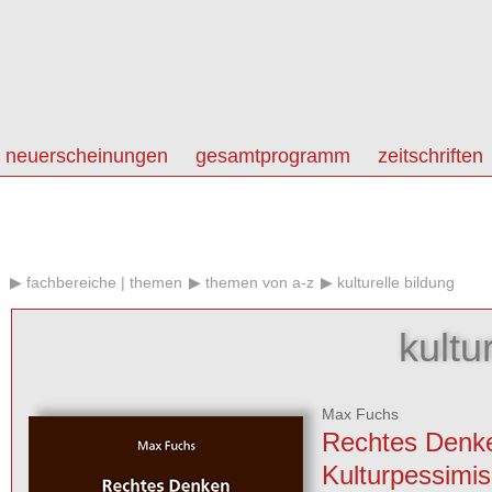
neuerscheinungen
gesamtprogramm
zeitschriften
fachbereiche | themen
themen von a-z
kulturelle bildung
kultu
Max Fuchs
Rechtes Denk
Kulturpessimi