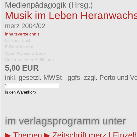
Medienpädagogik
(Hrsg.)
Musik im Leben Heranwach
merz 2004/02
Inhaltsverzeichnis
Blick ins Buch
E-Book kaufen
Open Access E-Book
Cover in hoher Auflösung
5,00 EUR
inkl. gesetzl. MWSt - ggfs. zzgl. Porto und V
im verlagsprogramm unter
Themen
Zeitschrift merz | Einzel