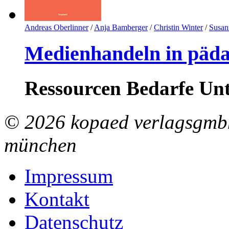
Andreas Oberlinner
/
Anja Bamberger
/
Christin Winter
/
Susan
Medienhandeln in pädag
Ressourcen Bedarfe Un
© 2026 kopaed verlagsgmbh
münchen
Impressum
Kontakt
Datenschutz