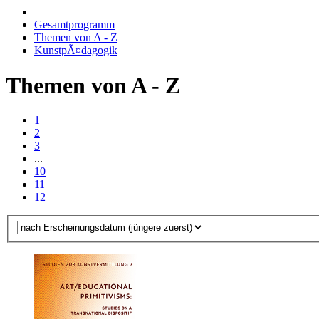
Gesamtprogramm
Themen von A - Z
KunstpÃ¤dagogik
Themen von A - Z
1
2
3
...
10
11
12