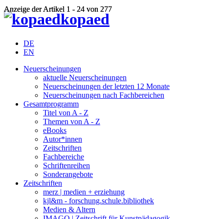
Anzeige der Artikel 1 - 24 von 277
Anzeige der Artikel 1 - 24 von 277
kopaed
DE
EN
Neuerscheinungen
aktuelle Neuerscheinungen
Neuerscheinungen der letzten 12 Monate
Neuerscheinungen nach Fachbereichen
Gesamtprogramm
Titel von A - Z
Themen von A - Z
eBooks
Autor*innen
Zeitschriften
Fachbereiche
Schriftenreihen
Sonderangebote
Zeitschriften
merz | medien + erziehung
kjl&m - forschung.schule.bibliothek
Medien & Altern
IMAGO | Zeitschrift für Kunstpädagogik