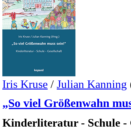
Iris Kruse
/
Julian Kanning
„So viel Größenwahn mus
Kinderliteratur - Schule -