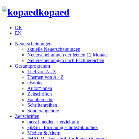
kopaed
DE
EN
Neuerscheinungen
aktuelle Neuerscheinungen
Neuerscheinungen der letzten 12 Monate
Neuerscheinungen nach Fachbereichen
Gesamtprogramm
Titel von A - Z
Themen von A - Z
eBooks
Autor*innen
Zeitschriften
Fachbereiche
Schriftenreihen
Sonderangebote
Zeitschriften
merz | medien + erziehung
kjl&m - forschung.schule.bibliothek
Medien & Altern
IMAGO | Zeitschrift für Kunstpädagogik