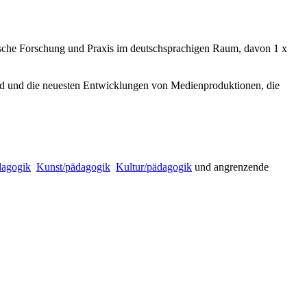
ogische Forschung und Praxis im deutschsprachigen Raum, davon 1 x
nd und die neuesten Entwicklungen von Medienproduktionen, die
dagogik

Kunst/pädagogik

Kultur/pädagogik
und angrenzende