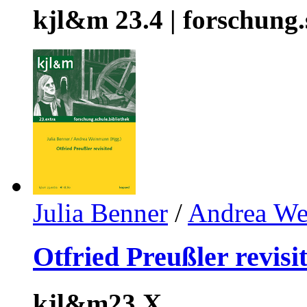
kjl&m 23.4 | forschung.
Julia Benner
/
Andrea W
Otfried Preußler revisi
kjl&m23.X