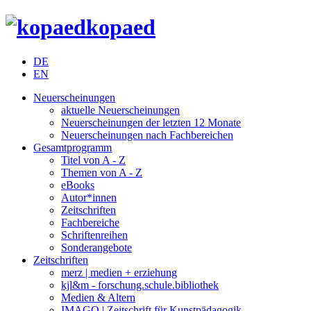
kopaed
DE
EN
Neuerscheinungen
aktuelle Neuerscheinungen
Neuerscheinungen der letzten 12 Monate
Neuerscheinungen nach Fachbereichen
Gesamtprogramm
Titel von A - Z
Themen von A - Z
eBooks
Autor*innen
Zeitschriften
Fachbereiche
Schriftenreihen
Sonderangebote
Zeitschriften
merz | medien + erziehung
kjl&m - forschung.schule.bibliothek
Medien & Altern
IMAGO | Zeitschrift für Kunstpädagogik