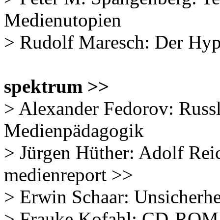
Medienutopien
> Rudolf Maresch: Der Hype
spektrum >>
> Alexander Fedorov: Russl
Medienpädagogik
> Jürgen Hüther: Adolf Re
medienreport >>
> Erwin Schaar: Unsicherhei
> Frauke Kofahl: CD-ROM D