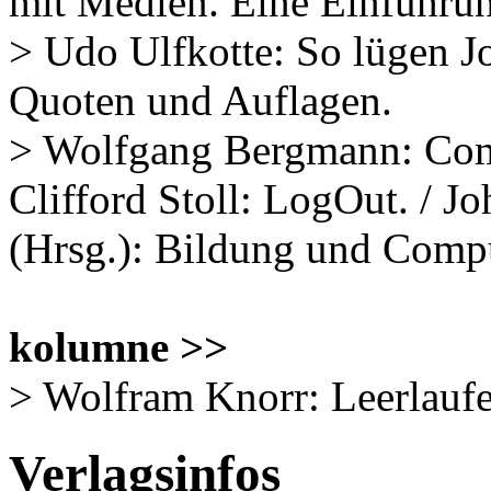
mit Medien. Eine Einführu
> Udo Ulfkotte: So lügen J
Quoten und Auflagen.
> Wolfgang Bergmann: Com
Clifford Stoll: LogOut. / 
(Hrsg.): Bildung und Compu
kolumne >>
> Wolfram Knorr: Leerlauf
Verlagsinfos