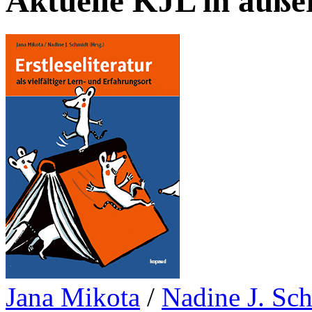
Aktuelle KJL in auße
Jana Mikota
/
Nadine J. Sc