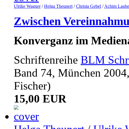
Ulrike Wagner
/
Helga Theunert
/
Christa Gebel
/
Achim Laube
Zwischen Vereinnahmu
Konverganz im Medien
Schriftenreihe
BLM Schri
Band 74, München 2004, 
Fischer)
15,00 EUR