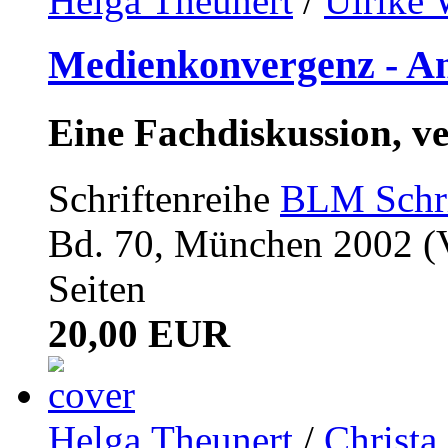
Helga Theunert
/
Ulrike
Medienkonvergenz - A
Eine Fachdiskussion, 
Schriftenreihe
BLM Schri
Bd. 70, München 2002 (V
Seiten
20,00 EUR
Helga Theunert
/
Christa