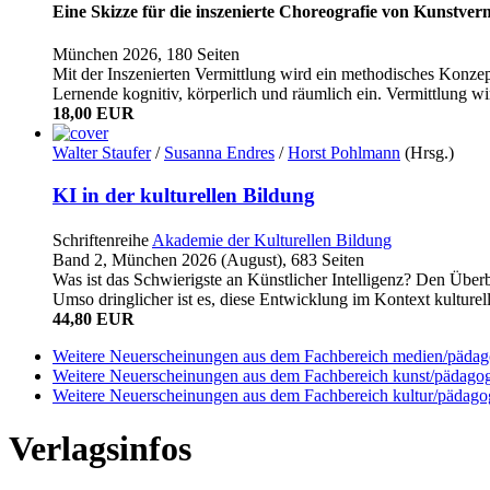
Eine Skizze für die inszenierte Choreografie von Kunstver
München 2026, 180 Seiten
Mit der Inszenierten Vermittlung wird ein methodisches Konzept 
Lernende kognitiv, körperlich und räumlich ein. Vermittlung w
18,00 EUR
Walter Staufer
/
Susanna Endres
/
Horst Pohlmann
(Hrsg.)
KI in der kulturellen Bildung
Schriftenreihe
Akademie der Kulturellen Bildung
Band 2, München 2026 (August), 683 Seiten
Was ist das Schwierigste an Künstlicher Intelligenz? Den Überb
Umso dringlicher ist es, diese Entwicklung im Kontext kulturel
44,80 EUR
Weitere Neuerscheinungen aus dem Fachbereich medien/pädag
Weitere Neuerscheinungen aus dem Fachbereich kunst/pädago
Weitere Neuerscheinungen aus dem Fachbereich kultur/pädago
Verlagsinfos