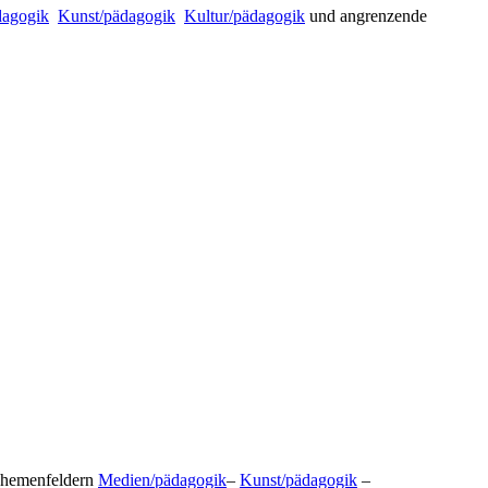
dagogik

Kunst/pädagogik

Kultur/pädagogik
und angrenzende
 Themenfeldern
Medien/pädagogik
–
Kunst/pädagogik
–