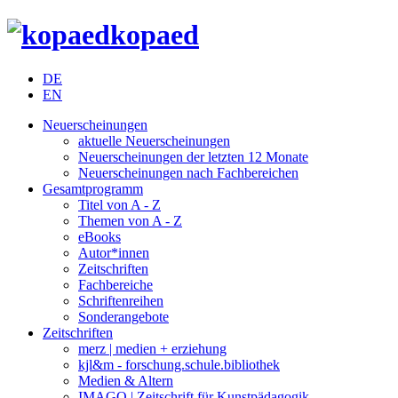
kopaed
DE
EN
Neuerscheinungen
aktuelle Neuerscheinungen
Neuerscheinungen der letzten 12 Monate
Neuerscheinungen nach Fachbereichen
Gesamtprogramm
Titel von A - Z
Themen von A - Z
eBooks
Autor*innen
Zeitschriften
Fachbereiche
Schriftenreihen
Sonderangebote
Zeitschriften
merz | medien + erziehung
kjl&m - forschung.schule.bibliothek
Medien & Altern
IMAGO | Zeitschrift für Kunstpädagogik