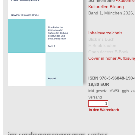
Schriftenreihe
Akademie
Kulturellen Bildung
Band 1, München 2026, 
Inhaltsverzeichnis
Blick ins Buch
E-Book kaufen
Open Access E-Book
Cover in hoher Auflösun
ISBN 978-3-96848-190-
19,80 EUR
inkl. gesetzl. MWSt - ggfs. zz
Versand