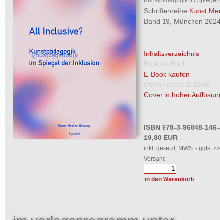
Kunstpädagogik im Spiegel d
Schriftenreihe
Kunst Med
Band 19, München 2024,
Inhaltsverzeichnis
Blick ins Buch
E-Book kaufen
Open Access E-Book
Cover in hoher Auflösun
ISBN 978-3-96848-146-
19,80 EUR
inkl. gesetzl. MWSt - ggfs. zz
Versand