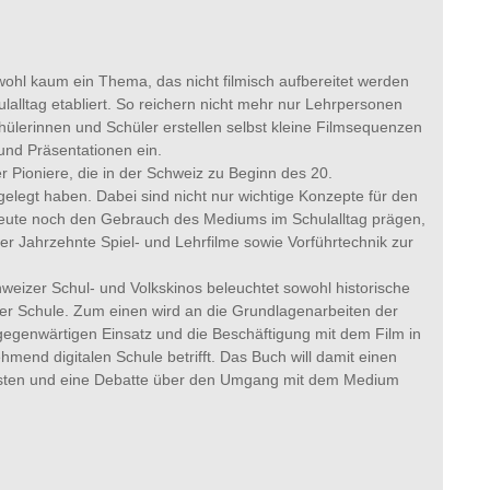
wohl kaum ein Thema, das nicht filmisch aufbereitet werden
ulalltag etabliert. So reichern nicht mehr nur Lehrpersonen
chülerinnen und Schüler erstellen selbst kleine Filmsequenzen
 und Präsentationen ein.
 Pioniere, die in der Schweiz zu Beginn des 20.
gelegt haben. Dabei sind nicht nur wichtige Konzepte für den
e heute noch den Gebrauch des Mediums im Schulalltag prägen,
r Jahrzehnte Spiel- und Lehrfilme sowie Vorführtechnik zur
izer Schul- und Volkskinos beleuchtet sowohl historische
der Schule. Zum einen wird an die Grundlagenarbeiten der
 gegenwärtigen Einsatz und die Beschäftigung mit dem Film in
hmend digitalen Schule betrifft. Das Buch will damit einen
 leisten und eine Debatte über den Umgang mit dem Medium