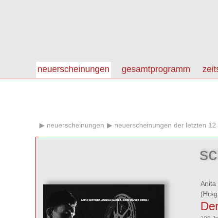
neuerscheinungen
gesamtprogramm
zeit
neuerscheinungen
neuerscheinungen der letzten 12
sc
Anita
(Hrsg
Der