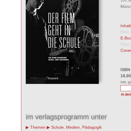
100 Ja
Münch
Inhal
Blick
E-Boo
Open
Cover
ISBN
18,8
inkl. 
im verlagsprogramm unter
Themen
Schule, Medien, Pädagogik