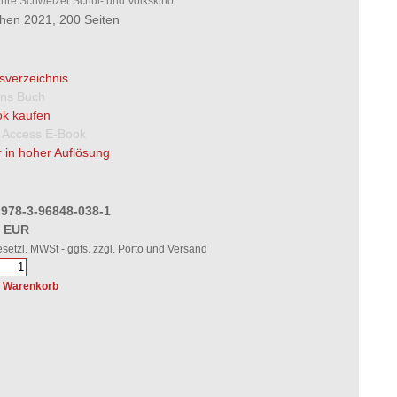
hre Schweizer Schul- und Volkskino
en 2021, 200 Seiten
tsverzeichnis
 ins Buch
k kaufen
 Access E-Book
 in hoher Auflösung
 978-3-96848-038-1
0 EUR
gesetzl. MWSt - ggfs. zzgl. Porto und Versand