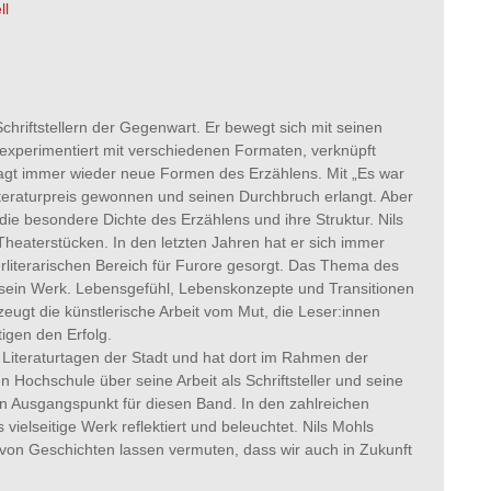
ll
chriftstellern der Gegenwart. Er bewegt sich mit seinen
experimentiert mit verschiedenen Formaten, verknüpft
agt immer wieder neue Formen des Erzählens. Mit „Es war
iteraturpreis gewonnen und seinen Durchbruch erlangt. Aber
e besondere Dichte des Erzählens und ihre Struktur. Nils
heaterstücken. In den letzten Jahren hat er sich immer
erliterarischen Bereich für Furore gesorgt. Das Thema des
 sein Werk. Lebensgefühl, Lebenskonzepte und Transitionen
zeugt die künstlerische Arbeit vom Mut, die Leser:innen
igen den Erfolg.
 Literaturtagen der Stadt und hat dort im Rahmen der
 Hochschule über seine Arbeit als Schriftsteller und seine
en Ausgangspunkt für diesen Band. In den zahlreichen
vielseitige Werk reflektiert und beleuchtet. Nils Mohls
von Geschichten lassen vermuten, dass wir auch in Zukunft