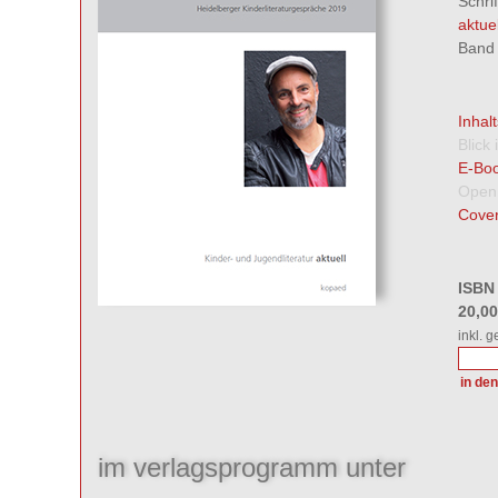
Schri
aktuel
Band 
Inhal
Blick
E-Boo
Open
Cover
ISBN
20,0
inkl. 
im verlagsprogramm unter