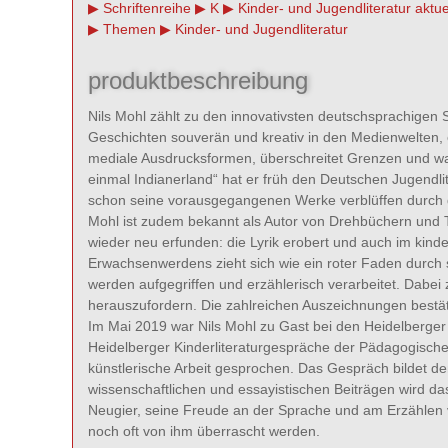
Schriftenreihe
K
Kinder- und Jugendliteratur aktue
Themen
Kinder- und Jugendliteratur
produktbeschreibung
Nils Mohl zählt zu den innovativsten deutschsprachigen S
Geschichten souverän und kreativ in den Medienwelten, 
mediale Ausdrucksformen, überschreitet Grenzen und w
einmal Indianerland“ hat er früh den Deutschen Jugendl
schon seine vorausgegangenen Werke verblüffen durch di
Mohl ist zudem bekannt als Autor von Drehbüchern und T
wieder neu erfunden: die Lyrik erobert und auch im kind
Erwachsenwerdens zieht sich wie ein roter Faden durch
werden aufgegriffen und erzählerisch verarbeitet. Dabei 
herauszufordern. Die zahlreichen Auszeichnungen bestät
Im Mai 2019 war Nils Mohl zu Gast bei den Heidelberger
Heidelberger Kinderliteraturgespräche der Pädagogischen
künstlerische Arbeit gesprochen. Das Gespräch bildet d
wissenschaftlichen und essayistischen Beiträgen wird das 
Neugier, seine Freude an der Sprache und am Erzählen 
noch oft von ihm überrascht werden.