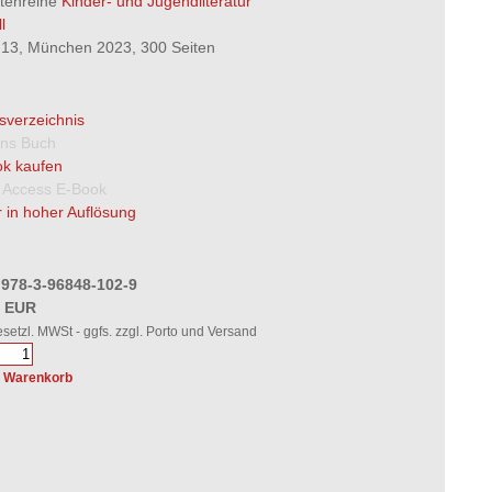
ftenreihe
Kinder- und Jugendliteratur
l
13, München 2023, 300 Seiten
tsverzeichnis
 ins Buch
k kaufen
 Access E-Book
 in hoher Auflösung
 978-3-96848-102-9
0 EUR
gesetzl. MWSt - ggfs. zzgl. Porto und Versand