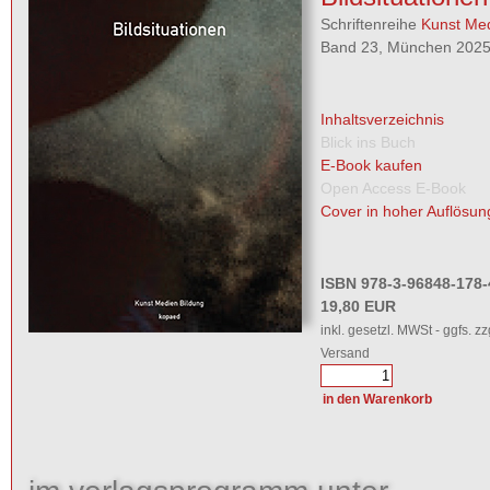
Schriftenreihe
Kunst Med
Band 23, München 2025,
Inhaltsverzeichnis
Blick ins Buch
E-Book kaufen
Open Access E-Book
Cover in hoher Auflösun
ISBN 978-3-96848-178-
19,80 EUR
inkl. gesetzl. MWSt - ggfs. zz
Versand