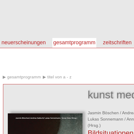
neuerscheinungen
gesamtprogramm
zeitschriften
gesamtprogramm
titel von a - z
kunst med
Jasmin Böschen
/
Andre
Lukas Sonnemann
/
Ann
(Hrsg.)
Bildsituationen