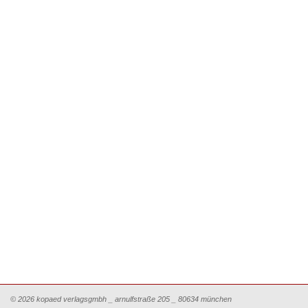
© 2026 kopaed verlagsgmbh _ arnulfstraße 205 _ 80634 münchen