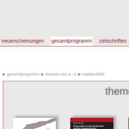
neuerscheinungen
gesamtprogramm
zeitschriften
gesamtprogramm
themen von a - z
medienethik
them