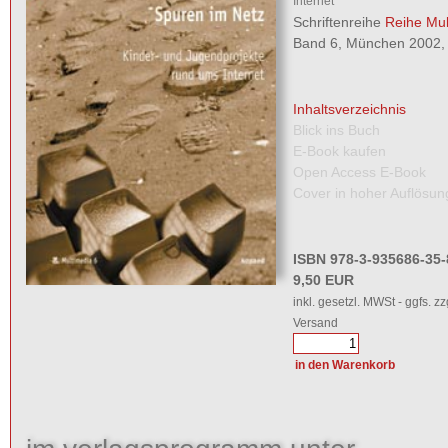
Internet
Schriftenreihe
Reihe Mul
Band 6, München 2002, 
Inhaltsverzeichnis
Blick ins Buch
E-Book kaufen
Open Access E-Book
Cover in hoher Auflösun
ISBN 978-3-935686-35-
9,50 EUR
inkl. gesetzl. MWSt - ggfs. zz
Versand