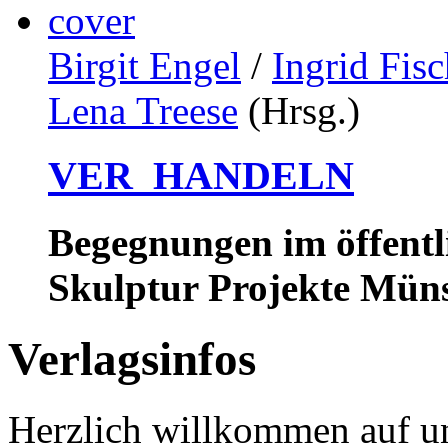
Birgit Engel
/
Ingrid Fisc
Lena Treese
(Hrsg.)
VER_HANDELN
Begegnungen im öffent
Skulptur Projekte Müns
Verlagsinfos
Herzlich willkommen auf un