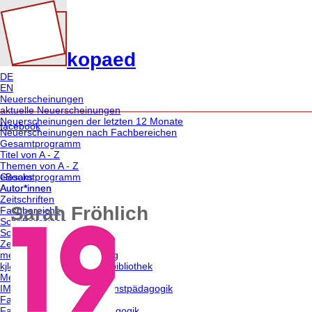
kopaed
DE
EN
Neuerscheinungen
aktuelle Neuerscheinungen
Neuerscheinungen der letzten 12 Monate
facebook
Neuerscheinungen nach Fachbereichen
Gesamtprogramm
Titel von A - Z
Themen von A - Z
eBooks
Gesamtprogramm
Autor*innen
Autor*innen
Zeitschriften
Sarah Fröhlich
Fachbereiche
Schriftenreihen
Sonderangebote
Zeitschriften
merz | medien + erziehung
kjl&m - forschung.schule.bibliothek
Medien & Altern
IMAGO | Zeitschrift für Kunstpädagogik
Fachbereiche | Themen
Fachbereich medien/pädagogik