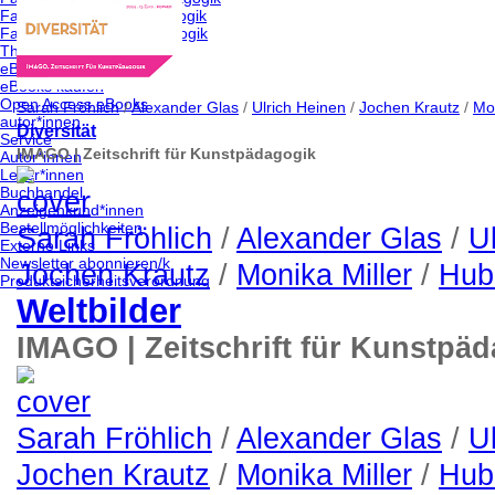
Fachbereich kunst/pädagogik
Fachbereich kultur/pädagogik
Themen von A-Z
eBooks
eBooks kaufen
Open Access eBooks
Sarah Fröhlich
/
Alexander Glas
/
Ulrich Heinen
/
Jochen Krautz
/
Mon
autor*innen
Diversität
Service
IMAGO | Zeitschrift für Kunstpädagogik
Autor*innen
Leser*innen
Buchhandel
Anzeigenkund*innen
Bestellmöglichkeiten
Sarah Fröhlich
/
Alexander Glas
/
U
Externe Links
Newsletter abonnieren/k
Jochen Krautz
/
Monika Miller
/
Hub
Produktsicherheitsverordnung
Weltbilder
IMAGO | Zeitschrift für Kunstpä
Sarah Fröhlich
/
Alexander Glas
/
U
Jochen Krautz
/
Monika Miller
/
Hub