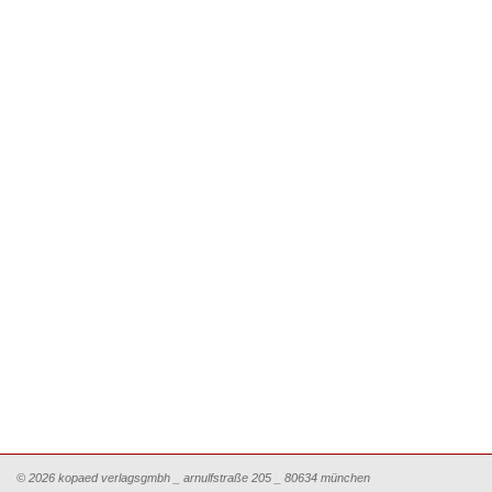
© 2026 kopaed verlagsgmbh _ arnulfstraße 205 _ 80634 münchen