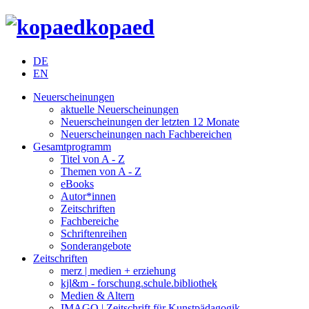
kopaed
DE
EN
Neuerscheinungen
aktuelle Neuerscheinungen
Neuerscheinungen der letzten 12 Monate
Neuerscheinungen nach Fachbereichen
Gesamtprogramm
Titel von A - Z
Themen von A - Z
eBooks
Autor*innen
Zeitschriften
Fachbereiche
Schriftenreihen
Sonderangebote
Zeitschriften
merz | medien + erziehung
kjl&m - forschung.schule.bibliothek
Medien & Altern
IMAGO | Zeitschrift für Kunstpädagogik