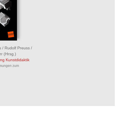
s
/
Rudolf Preuss
/
rr
(Hrsg.)
ng Kunstdidaktik
mmungen zum