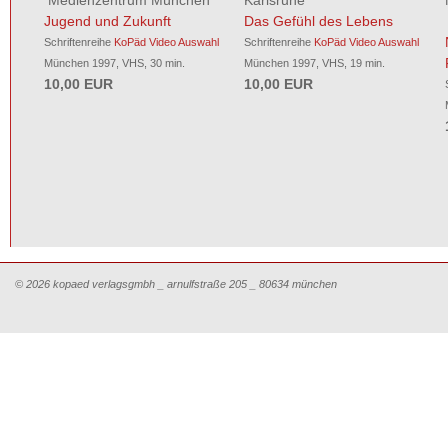
Medienzentrum München
Karlsruhe
Jugend und Zukunft
Das Gefühl des Lebens
Schriftenreihe
KoPäd Video Auswahl
Schriftenreihe
KoPäd Video Auswahl
München 1997, VHS, 30 min.
München 1997, VHS, 19 min.
10,00 EUR
10,00 EUR
© 2026 kopaed verlagsgmbh _ arnulfstraße 205 _ 80634 münchen