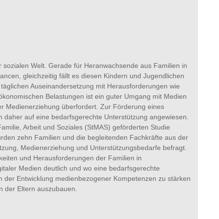
er sozialen Welt. Gerade für Heranwachsende aus Familien in
ncen, gleichzeitig fällt es diesen Kindern und Jugendlichen
er täglichen Auseinandersetzung mit Herausforderungen wie
io-ökonomischen Belastungen ist ein guter Umgang mit Medien
ihrer Medienerziehung überfordert. Zur Förderung eines
n daher auf eine bedarfsgerechte Unterstützung angewiesen.
milie, Arbeit und Soziales (StMAS) geförderten Studie
rden zehn Familien und die begleitenden Fachkräfte aus der
tzung, Medienerziehung und Unterstützungsbedarfe befragt.
keiten und Herausforderungen der Familien in
taler Medien deutlich und wo eine bedarfsgerechte
 in der Entwicklung medienbezogener Kompetenzen zu stärken
n der Eltern auszubauen.