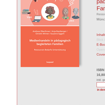
päd
Fam
Ressou
Münch
Inhal
Blick
E-Boo
Open
Cover
ISBN
16,8
inkl. 