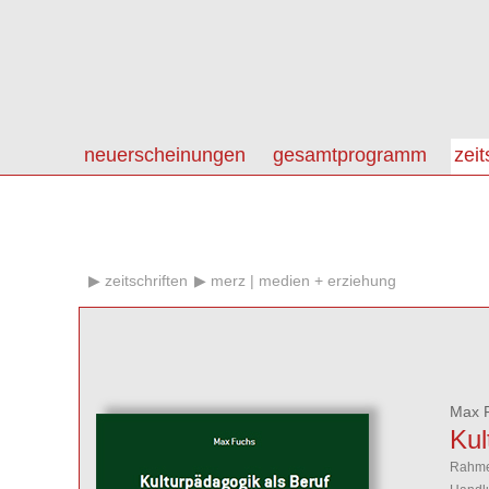
neuerscheinungen
gesamtprogramm
zeit
zeitschriften
merz | medien + erziehung
Max 
Kul
Rahme