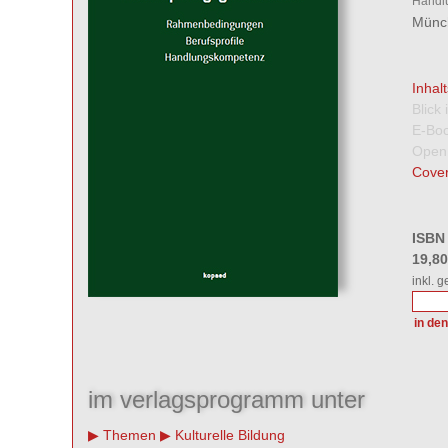
Handl
Münch
Inhal
Blick
E-Boo
Open
Cover
ISBN
19,8
inkl. 
im verlagsprogramm unter
Themen
Kulturelle Bildung