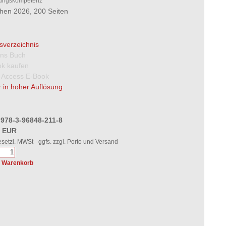
ungskompetenz
en 2026, 200 Seiten
tsverzeichnis
 ins Buch
k kaufen
 Access E-Book
 in hoher Auflösung
 978-3-96848-211-8
0 EUR
gesetzl. MWSt - ggfs. zzgl. Porto und Versand