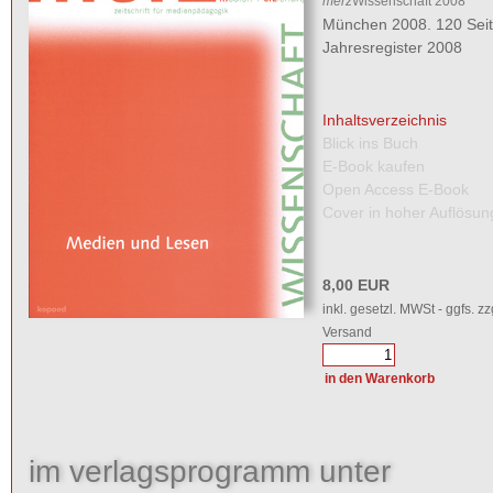
merz
Wissenschaft 2008
München 2008. 120 Seit
Jahresregister 2008
Inhaltsverzeichnis
Blick ins Buch
E-Book kaufen
Open Access E-Book
Cover in hoher Auflösun
8,00 EUR
inkl. gesetzl. MWSt - ggfs. zz
Versand
im verlagsprogramm unter