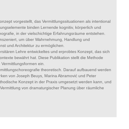
nzept vorgestellt, das Vermittlungssituationen als intentional
rungselemente binden Lernende kognitiv, körperlich und
eografie, in der vielschichtige Erfahrungsräume entstehen.
 inszeniert, um über Wahrnehmung, Handlung und
st und Architektur zu ermöglichen.
versitären Lehre entwickeltes und erprobtes Konzept, das sich
ntexte bewährt hat. Diese Publikation stellt die Methode
 Vermittlungsformen ein.
ermittlungschoreografie theoretisch. Darauf aufbauend werden
erken von Joseph Beuys, Marina Abramović und Peter
 methodische Konzept in der Praxis umgesetzt werden kann, und
 Vermittlung von dramaturgischer Planung über räumliche