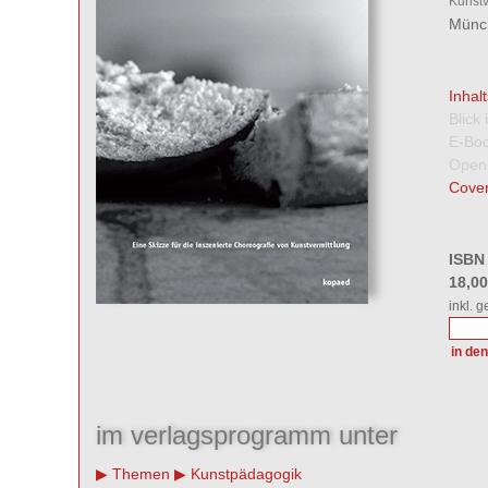
Kunstv
Münch
Inhal
Blick
E-Boo
Open
Cover
ISBN
18,0
inkl. 
im verlagsprogramm unter
Themen
Kunstpädagogik