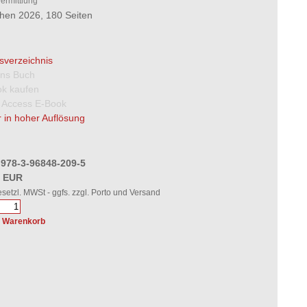
ermittlung
en 2026, 180 Seiten
tsverzeichnis
 ins Buch
k kaufen
 Access E-Book
 in hoher Auflösung
 978-3-96848-209-5
0 EUR
gesetzl. MWSt - ggfs. zzgl. Porto und Versand