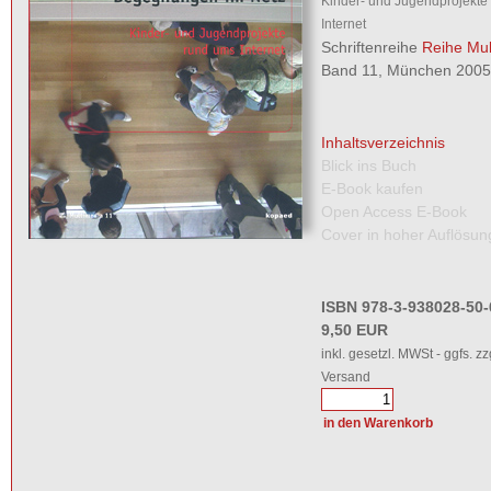
Kinder- und Jugendprojekte
Internet
Schriftenreihe
Reihe Mul
Band 11, München 2005,
Inhaltsverzeichnis
Blick ins Buch
E-Book kaufen
Open Access E-Book
Cover in hoher Auflösun
ISBN 978-3-938028-50-
9,50 EUR
inkl. gesetzl. MWSt - ggfs. zz
Versand