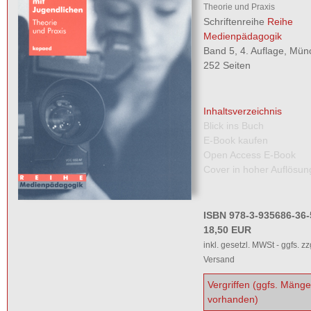
Theorie und Praxis
Schriftenreihe
Reihe
Medienpädagogik
Band 5, 4. Auflage, Mü
252 Seiten
Inhaltsverzeichnis
Blick ins Buch
E-Book kaufen
Open Access E-Book
Cover in hoher Auflösun
ISBN 978-3-935686-36-
18,50 EUR
inkl. gesetzl. MWSt - ggfs. zz
Versand
Vergriffen (ggfs. Mäng
vorhanden)