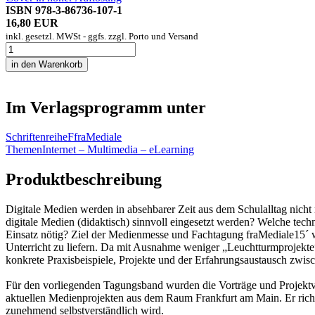
ISBN 978-3-86736-107-1
16,80 EUR
inkl. gesetzl. MWSt - ggfs. zzgl. Porto und Versand
Im Verlagsprogramm unter
Schriftenreihe
F
fraMediale
Themen
Internet – Multimedia – eLearning
Produktbeschreibung
Digitale Medien werden in absehbarer Zeit aus dem Schulalltag nicht
digitale Medien (didaktisch) sinnvoll eingesetzt werden? Welche tec
Einsatz nötig? Ziel der Medienmesse und Fachtagung fraMediale15´ wa
Unterricht zu liefern. Da mit Ausnahme weniger „Leuchtturmprojekte“
konkrete Praxisbeispiele, Projekte und der Erfahrungsaustausch zwi
Für den vorliegenden Tagungsband wurden die Vorträge und Projektvo
aktuellen Medienprojekten aus dem Raum Frankfurt am Main. Er richtet
zunehmend selbstverständlich wird.