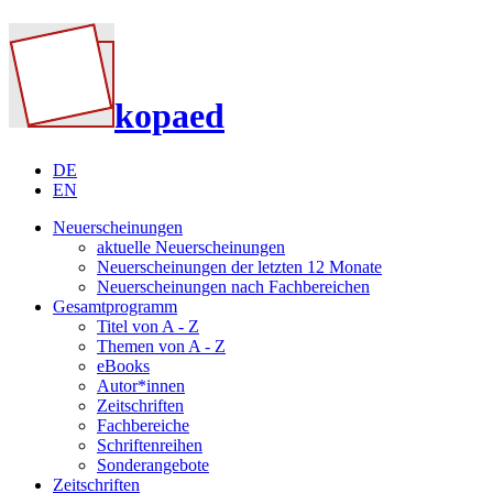
kopaed
DE
EN
Neuerscheinungen
aktuelle Neuerscheinungen
Neuerscheinungen der letzten 12 Monate
Neuerscheinungen nach Fachbereichen
Gesamtprogramm
Titel von A - Z
Themen von A - Z
eBooks
Autor*innen
Zeitschriften
Fachbereiche
Schriftenreihen
Sonderangebote
Zeitschriften