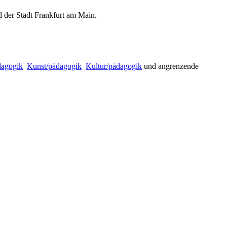
 der Stadt Frankfurt am Main.
dagogik

Kunst/pädagogik

Kultur/pädagogik
und angrenzende