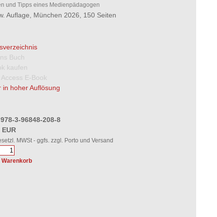
en und Tipps eines Medienpädagogen
rw. Auflage, München 2026, 150 Seiten
tsverzeichnis
 ins Buch
k kaufen
 Access E-Book
 in hoher Auflösung
 978-3-96848-208-8
0 EUR
gesetzl. MWSt - ggfs. zzgl. Porto und Versand