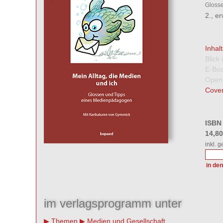
Gloss
2., e
Inhal
Blick
E-Boo
Open
Cover
ISBN
14,8
inkl. 
im verlagsprogramm unter
Themen
Medien und Gesellschaft