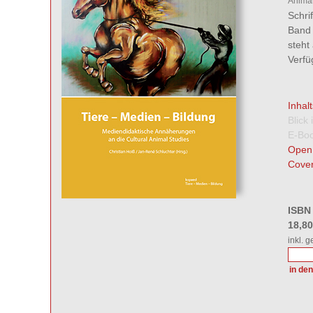
Animal
Schri
Band 
steht
Verf
Inhal
Blick
E-Boo
Open
Cover
ISBN
18,8
inkl. 