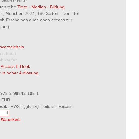
 Studies (Teil 2)
ftenreihe
Tiere - Medien - Bildung
2, München 2024, 180 Seiten - Der Titel
 ab Erscheinen auch open access zur
ügung
tsverzeichnis
 ins Buch
k kaufen
 Access E-Book
 in hoher Auflösung
 978-3-96848-108-1
0 EUR
gesetzl. MWSt - ggfs. zzgl. Porto und Versand