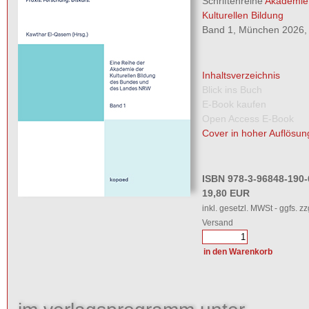
Schriftenreihe
Akademie
Kulturellen Bildung
Band 1, München 2026, 
Inhaltsverzeichnis
Blick ins Buch
E-Book kaufen
Open Access E-Book
Cover in hoher Auflösun
ISBN 978-3-96848-190-
19,80 EUR
inkl. gesetzl. MWSt - ggfs. zz
Versand