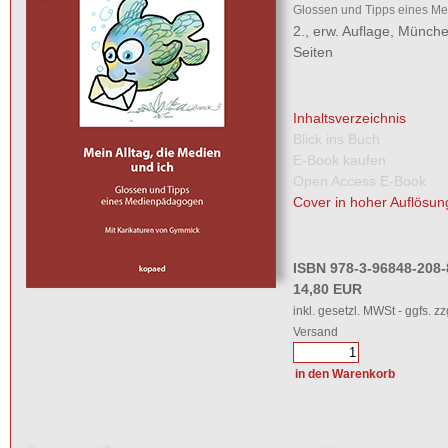
Glossen und Tipps eines M
2., erw. Auflage, Münch
Seiten
Inhaltsverzeichnis
Blick ins Buch
E-Book kaufen
Open Access E-Book
Cover in hoher Auflösun
ISBN 978-3-96848-208-
14,80 EUR
inkl. gesetzl. MWSt - ggfs. zz
Versand