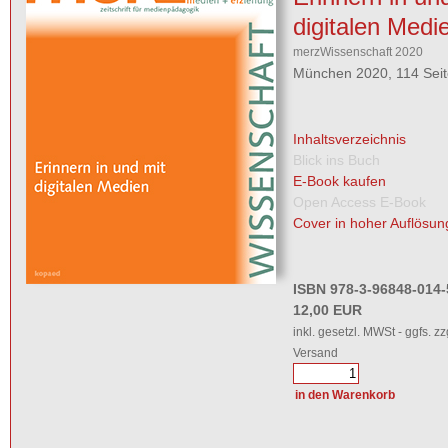
digitalen Medi
merzWissenschaft 2020
München 2020, 114 Sei
Inhaltsverzeichnis
Blick ins Buch
E-Book kaufen
Open Access E-Book
Cover in hoher Auflösun
ISBN 978-3-96848-014-
12,00 EUR
inkl. gesetzl. MWSt - ggfs. zz
Versand