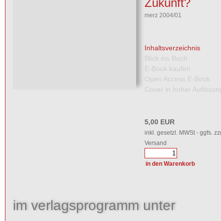
Zukunft?
merz 2004/01
Inhaltsverzeichnis
Blick ins Buch
E-Book kaufen
Open Access E-Book
Cover in hoher Auflösun
5,00 EUR
inkl. gesetzl. MWSt - ggfs. zz
Versand
im verlagsprogramm unter