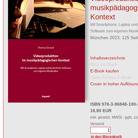
musikpädagog
Kontext
Mit Smartphone, Laptop und 
Software zum eigenen Musi
München 2023, 125 Sei
Inhaltsverzeichnis
Blick ins Buch
E-Book kaufen
Open Access E-Book
Cover in hoher Auflösun
ISBN 978-3-96848-100-
16,80 EUR
inkl. gesetzl. MWSt - ggfs. zz
Versand